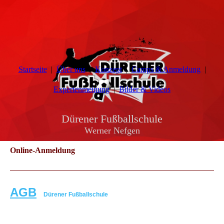
Startseite
Über uns
Konzept
Camps & Anmeldung
Expertenmeinung
Bilder & Videos
Dürener Fußballschule
Werner Nefgen
Online-Anmeldung
AGB
Dürener Fußballschule